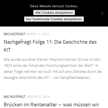
Campusradio Karlsruhe
Diese Website benutzt Cookies.
Skip to content
Alle Cookies akzeptieren
MARKIERT:
BEWEGUNG
Nur funktionale Cookies akzeptieren
NACHGEFRAGT
MÄRZ 11, 2025
Nachgefragt Folge 11: Die Geschichte des
KIT
Wie wurde aus einer kleinen Polytechnischen Schule im Jahr
1825 eines der führenden Forschungszentren der Welt? In
dieser Folge nehmen wir euch mit auf eine Zeitreise durch die
bewegte Geschichte des KIT – von dampfbetriebenen...
NACHGEFRAGT
JANUAR 6, 2025
Brücken im Rentenalter – was müssen wir