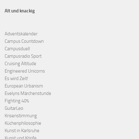
Alt und knackig
Adventskalender
Campus Countdown
Campusduell
Campusradio Sport
Cruising Altitude
Engineered Unicorns
Es wird Zeit!
European Urbanism
Evelyns Märchenstunde
Fighting 40%
GuitarLeo
Krisenstimmung
Küchenphilosophie
Kunst in Karlsruhe
Kunst und Köpfe