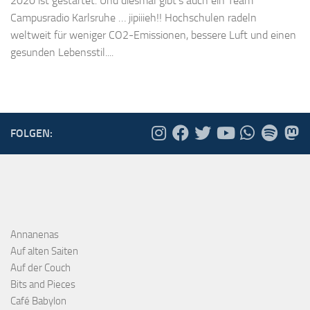
2020 ist gestartet. Und diesmal gibt‘s auch ein Team
Campusradio Karlsruhe … jipiiieh!! Hochschulen radeln
weltweit für weniger CO2-Emissionen, bessere Luft und einen
gesunden Lebensstil....
FOLGEN:
Annanenas
Auf alten Saiten
Auf der Couch
Bits and Pieces
Café Babylon