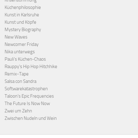
Krisenstimmung
Küchenphilosophie
Kunst in Karlsruhe
Kunst und Köpfe
Mystery Biography
New Waves
Newcomer Friday
Nika unterwegs
Pauli's Küchen-Chaos
Rauppy’s Hip Hop Hitchhike
Remix-Tape
Salsa con Sandra
Softwarekatastrophen
Taloon’s Epic Frequencies
The Future Is Now Now
Zwei um Zehn
Zwischen Nudeln und Wein