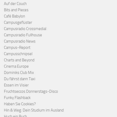
Auf der Couch
Bits and Pieces
Café Babylon
Campusgeflüster
Campusradio Crossmedial
Campusradio Fullhouse
Campusradio News
Campus-Report
Campusschnipsel
Charts and Beyond
Cinema Europe
Dominiks Club Mix
Du fährst dann Taxi
Essen im Visier
Fruchtseccos Donnerstags-Disco
Funky Flashback
Haben Sie Cookies?
Hin & Weg: Dein Studium im Ausland
Huch ein Buch