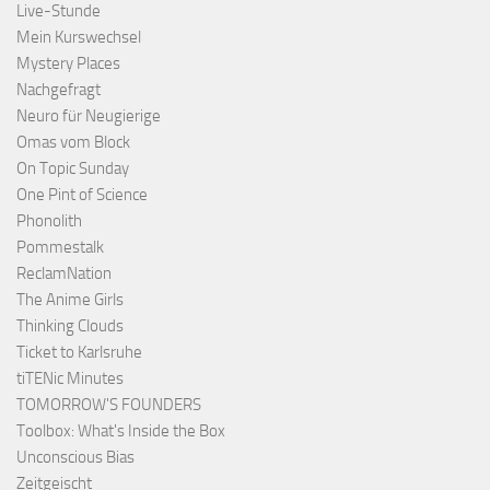
Live-Stunde
Mein Kurswechsel
Mystery Places
Nachgefragt
Neuro für Neugierige
Omas vom Block
On Topic Sunday
One Pint of Science
Phonolith
Pommestalk
ReclamNation
The Anime Girls
Thinking Clouds
Ticket to Karlsruhe
tiTENic Minutes
TOMORROW'S FOUNDERS
Toolbox: What's Inside the Box
Unconscious Bias
Zeitgeischt