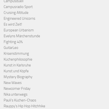
Campusduell
Campusradio Sport
Cruising Altitude
Engineered Unicorns
Es wird Zeit!
European Urbanism
Evelyns Märchenstunde
Fighting 40%
GuitarLeo
Krisenstimmung
Küchenphilosophie
Kunst in Karlsruhe
Kunst und Köpfe
Mystery Biography
New Waves
Newcomer Friday
Nika unterwegs
Pauli's Küchen-Chaos
Rauppy’s Hip Hop Hitchhike