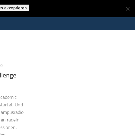
es akzeptieren
20
llenge
 Academic
startet. Und
 Campusradio
ulen radeln
ssionen,
den