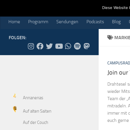
Home
Programm
Sendungen
Podcasts
Blog
Cr
Diese Website 
Skip to content
Home
Programm
Sendungen
Podcasts
Blog
FOLGEN:
MARKI
CAMPUSRAD
Join our
Drahtesel s
wieder Mits
Annanenas
Team der „
mitradeln. A
Auf alten Saiten
immer mit 
euch gerne 
Auf der Couch