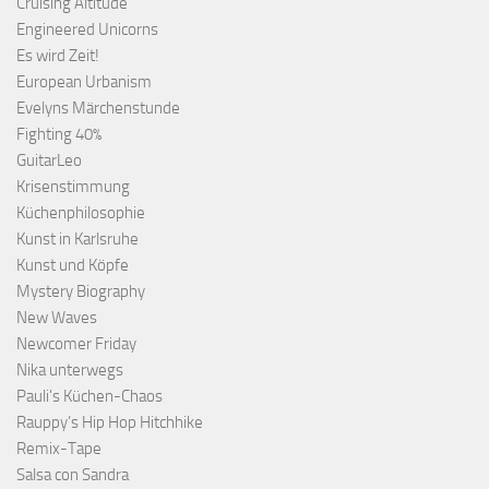
Cruising Altitude
Engineered Unicorns
Es wird Zeit!
European Urbanism
Evelyns Märchenstunde
Fighting 40%
GuitarLeo
Krisenstimmung
Küchenphilosophie
Kunst in Karlsruhe
Kunst und Köpfe
Mystery Biography
New Waves
Newcomer Friday
Nika unterwegs
Pauli's Küchen-Chaos
Rauppy’s Hip Hop Hitchhike
Remix-Tape
Salsa con Sandra