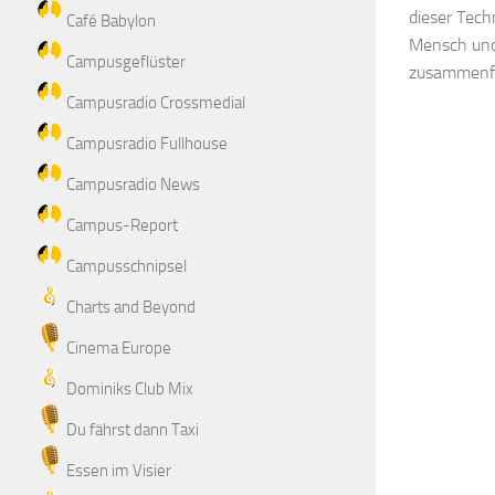
dieser Tech
Café Babylon
Mensch und
Campusgeflüster
zusammenf
Campusradio Crossmedial
Campusradio Fullhouse
Campusradio News
Campus-Report
Campusschnipsel
Charts and Beyond
Cinema Europe
Dominiks Club Mix
Du fährst dann Taxi
Essen im Visier