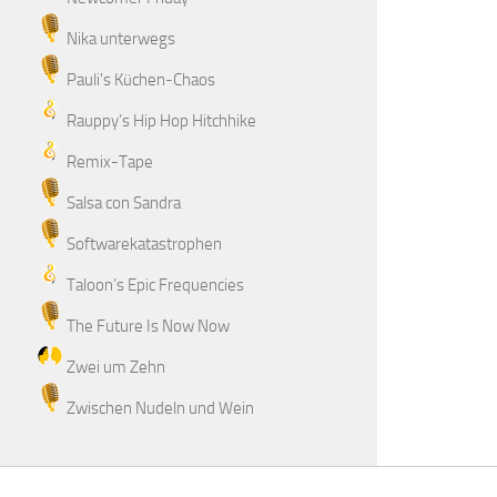
Nika unterwegs
Pauli's Küchen-Chaos
Rauppy’s Hip Hop Hitchhike
Remix-Tape
Salsa con Sandra
Softwarekatastrophen
Taloon’s Epic Frequencies
The Future Is Now Now
Zwei um Zehn
Zwischen Nudeln und Wein