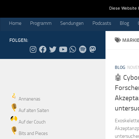
Home
Programm
Sendungen
Podcasts
Blog
Cr
Diese Website 
Skip to content
Home
Programm
Sendungen
Podcasts
Blog
FOLGEN:
MARKI
BLOG
NOVEM
🤖 Cybor
Forsche
Akzepta
Annanenas
untersu
Auf alten Saiten
Exoskelette
Auf der Couch
Akzeptanzp
Bits and Pieces
untersuche