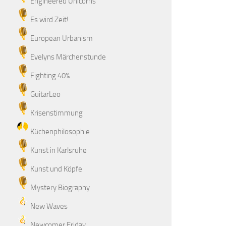
Engineered Unicorns
Es wird Zeit!
European Urbanism
Evelyns Märchenstunde
Fighting 40%
GuitarLeo
Krisenstimmung
Küchenphilosophie
Kunst in Karlsruhe
Kunst und Köpfe
Mystery Biography
New Waves
Newcomer Friday