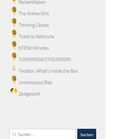
ReclamNation
The Anime Girls
Thinking Clouds
Ticket to Karlsruhe
tiTENic Minutes
TOMORROW'S FOUNDERS
Toolbox: What's Inside the Box
Unconscious Bias
Zeitgeischt