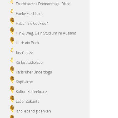
Fruchtseccos Donnerstags-Disco
Funky Flashback
Haben Sie Cookies?
Hin & Weg: Dein Studium im Ausland
Huch ein Buch
Josh's Jazz
Karlas Audiolabor
Karlsruher Underdogs
Kopfsache
Kultur-Kaffeekranz
Labor Zukunft
land.lebendig denken