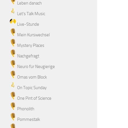
Leben danach
Let's Talk Music
Live-Stunde
Mein Kurswechsel
Mystery Places
Nachgefragt
Neuro für Neugierige
Omas vom Block
On Topic Sunday
One Pint of Science
Phonolith
Pommestalk