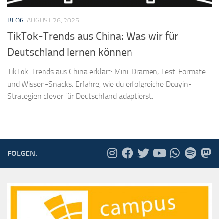
BLOG
AUGUST 26, 2025
TikTok-Trends aus China: Was wir für
Deutschland lernen können
TikTok-Trends aus China erklärt: Mini-Dramen, Test-Formate
und Wissen-Snacks. Erfahre, wie du erfolgreiche Douyin-
Strategien clever für Deutschland adaptierst.
FOLGEN: