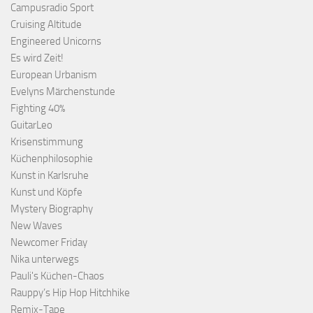
Campusradio Sport
Cruising Altitude
Engineered Unicorns
Es wird Zeit!
European Urbanism
Evelyns Märchenstunde
Fighting 40%
GuitarLeo
Krisenstimmung
Küchenphilosophie
Kunst in Karlsruhe
Kunst und Köpfe
Mystery Biography
New Waves
Newcomer Friday
Nika unterwegs
Pauli's Küchen-Chaos
Rauppy’s Hip Hop Hitchhike
Remix-Tape