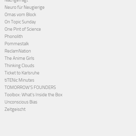
Nachgefragt
Neuro für Neugierige
Omas vom Block
On Topic Sunday
One Pint of Science
Phonolith
Pommestalk
ReclamNation
The Anime Girls
Thinking Clouds
Ticket to Karlsruhe
tiTENic Minutes
TOMORROW'S FOUNDERS
Toolbox: What's Inside the Box
Unconscious Bias
Zeitgeischt