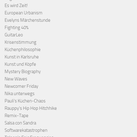
Es wird Zeit!
European Urbanism
Evelyns Märchenstunde
Fighting 40%
GuitarLeo
Krisenstimmung
Küchenphilosophie
Kunst in Karlsruhe
Kunst und Köpfe
Mystery Biography
New Waves
Newcomer Friday
Nika unterwegs
Pauli's Küchen-Chaos
Rauppy’s Hip Hop Hitchhike
Remix-Tape
Salsa con Sandra
Softwarekatastrophen