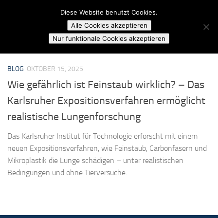
Campusradio Karlsruhe
Diese Website benutzt Cookies.
Skip to content
Alle Cookies akzeptieren
MARKIERT:
FEINSTAUB FORSCHUNG KIT
Nur funktionale Cookies akzeptieren
BLOG
OKTOBER 15, 2025
Wie gefährlich ist Feinstaub wirklich? – Das
Karlsruher Expositionsverfahren ermöglicht
realistische Lungenforschung
Das Karlsruher Institut für Technologie erforscht mit einem
neuen Expositionsverfahren, wie Feinstaub, Carbonfasern und
Mikroplastik die Lunge schädigen – unter realistischen
Bedingungen und ohne Tierversuche.