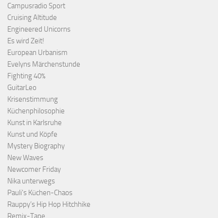
Campusradio Sport
Cruising Altitude
Engineered Unicorns
Es wird Zeit!
European Urbanism
Evelyns Märchenstunde
Fighting 40%
GuitarLeo
Krisenstimmung
Küchenphilosophie
Kunst in Karlsruhe
Kunst und Köpfe
Mystery Biography
New Waves
Newcomer Friday
Nika unterwegs
Pauli's Küchen-Chaos
Rauppy’s Hip Hop Hitchhike
Remix-Tape