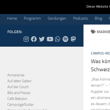
Home
Programm
Sendungen
Podcasts
Blog
Cr
Diese Website 
Skip to content
Home
Programm
Sendungen
Podcasts
Blog
FOLGEN:
MARKI
CAMPUS-RE
Was kön
Schweiz
Annanenas
„Was könne
Auf alten Saiten
lernen?“ – 
Auf der Couch
Kuppler zur
Bits and Pieces
ein atomare
Café Babylon
es dauern, b
Campusgeflüster
strahlenden 