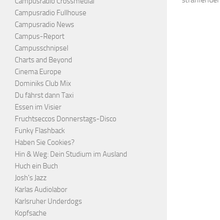
Campusradio Crossmedial
Campusradio Fullhouse
Campusradio News
Campus-Report
Campusschnipsel
Charts and Beyond
Cinema Europe
Dominiks Club Mix
Du fährst dann Taxi
Essen im Visier
Fruchtseccos Donnerstags-Disco
Funky Flashback
Haben Sie Cookies?
Hin & Weg: Dein Studium im Ausland
Huch ein Buch
Josh's Jazz
Karlas Audiolabor
Karlsruher Underdogs
Kopfsache