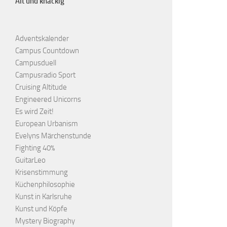
Alt und knackig
Adventskalender
Campus Countdown
Campusduell
Campusradio Sport
Cruising Altitude
Engineered Unicorns
Es wird Zeit!
European Urbanism
Evelyns Märchenstunde
Fighting 40%
GuitarLeo
Krisenstimmung
Küchenphilosophie
Kunst in Karlsruhe
Kunst und Köpfe
Mystery Biography