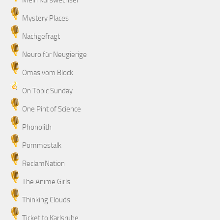
Mein Kurswechsel
Mystery Places
Nachgefragt
Neuro für Neugierige
Omas vom Block
On Topic Sunday
One Pint of Science
Phonolith
Pommestalk
ReclamNation
The Anime Girls
Thinking Clouds
Ticket to Karlsruhe