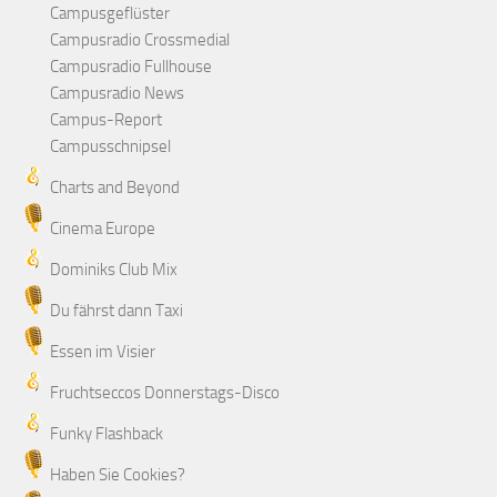
Campusgeflüster
Campusradio Crossmedial
Campusradio Fullhouse
Campusradio News
Campus-Report
Campusschnipsel
Charts and Beyond
Cinema Europe
Dominiks Club Mix
Du fährst dann Taxi
Essen im Visier
Fruchtseccos Donnerstags-Disco
Funky Flashback
Haben Sie Cookies?