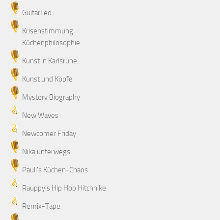
GuitarLeo
Krisenstimmung
Küchenphilosophie
Kunst in Karlsruhe
Kunst und Köpfe
Mystery Biography
New Waves
Newcomer Friday
Nika unterwegs
Pauli's Küchen-Chaos
Rauppy’s Hip Hop Hitchhike
Remix-Tape