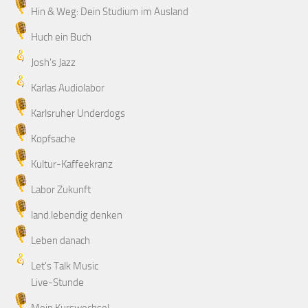
Hin & Weg: Dein Studium im Ausland
Huch ein Buch
Josh's Jazz
Karlas Audiolabor
Karlsruher Underdogs
Kopfsache
Kultur-Kaffeekranz
Labor Zukunft
land.lebendig denken
Leben danach
Let's Talk Music
Live-Stunde