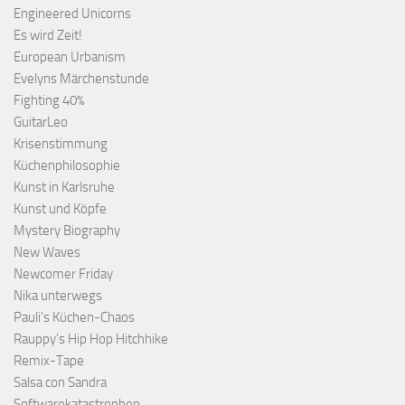
Engineered Unicorns
Es wird Zeit!
European Urbanism
Evelyns Märchenstunde
Fighting 40%
GuitarLeo
Krisenstimmung
Küchenphilosophie
Kunst in Karlsruhe
Kunst und Köpfe
Mystery Biography
New Waves
Newcomer Friday
Nika unterwegs
Pauli's Küchen-Chaos
Rauppy’s Hip Hop Hitchhike
Remix-Tape
Salsa con Sandra
Softwarekatastrophen