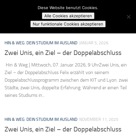
Campusradio Karlsruhe
Diese Website benutzt Cookies.
Skip to content
Alle Cookies akzeptieren
MARKIERT:
HIN UND WEG
Nur funktionale Cookies akzeptieren
HIN & WEG: DEIN STUDIUM IM AUSLAND
JANUAR 5, 2026
Zwei Unis, ein Ziel – der Doppelabschluss
Hin & Weg | Mittwoch, 07. Januar 2026, 9 UhrZwei Unis, ein
Ziel – der Doppelabschluss Felix erzählt von seinem
Doppelabschlussprogramm zwischen dem KIT und Lyon: zwei
Städte, zwei Unis, doppelte Erfahrung. Während er einen Teil
seines Studiums in...
HIN & WEG: DEIN STUDIUM IM AUSLAND
NOVEMBER 11, 2025
Zwei Unis, ein Ziel – der Doppelabschluss