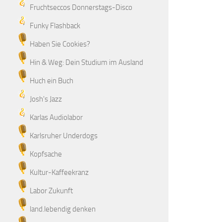
Fruchtseccos Donnerstags-Disco
Funky Flashback
Haben Sie Cookies?
Hin & Weg: Dein Studium im Ausland
Huch ein Buch
Josh's Jazz
Karlas Audiolabor
Karlsruher Underdogs
Kopfsache
Kultur-Kaffeekranz
Labor Zukunft
land.lebendig denken