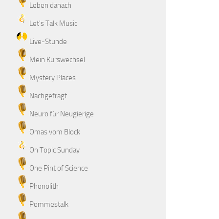
Leben danach
Let's Talk Music
Live-Stunde
Mein Kurswechsel
Mystery Places
Nachgefragt
Neuro für Neugierige
Omas vom Block
On Topic Sunday
One Pint of Science
Phonolith
Pommestalk