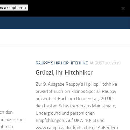
es akzeptieren
RAUPPY’S HIP HOP HITCHHIKE
AUGUST 28, 2019
Grüezi, ihr Hitchhiker
Zur 9. Ausgabe Rauppy’s HipHopHitchhike
erwartet Euch ein kleines Special: Rauppy
präsentiert Euch am Donnerstag, 20 Uhr
den besten Schwiizerrap aus Mainstream,
uch den
Underground und persönlichen
d aus seiner
Empfehlungen. Auf UKW 104.8 und
 ihn so
www.campusradio-karlsruhe.de Außerdem