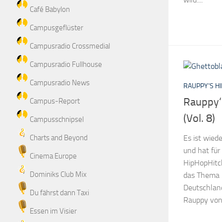
Café Babylon
Campusgeflüster
Campusradio Crossmedial
Campusradio Fullhouse
Campusradio News
RAUPPY’S HI
Rauppy‘
Campus-Report
(Vol. 8)
Campusschnipsel
Charts and Beyond
Es ist wied
und hat für
Cinema Europe
HipHopHitch
Dominiks Club Mix
das Thema 
Deutschland
Du fährst dann Taxi
Rauppy von.
Essen im Visier