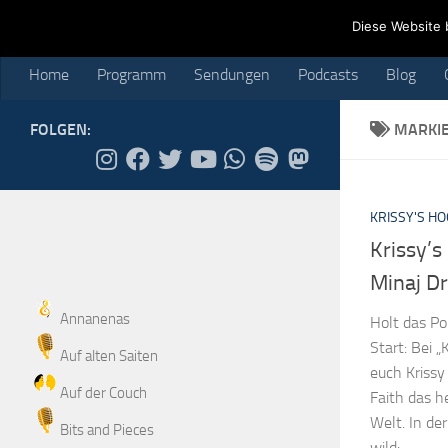
Home
Programm
Sendungen
Podcasts
Blog
Cr
Diese Website 
Skip to content
Home
Programm
Sendungen
Podcasts
Blog
FOLGEN:
MARKI
KRISSY'S H
Krissy’s
Minaj D
Annanenas
Holt das P
Start: Bei „
Auf alten Saiten
euch Kriss
Auf der Couch
Faith das h
Welt. In der
Bits and Pieces
wild:...