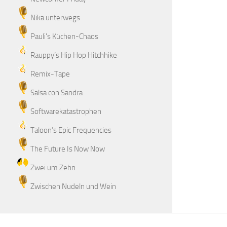
Nika unterwegs
Pauli's Küchen-Chaos
Rauppy’s Hip Hop Hitchhike
Remix-Tape
Salsa con Sandra
Softwarekatastrophen
Taloon’s Epic Frequencies
The Future Is Now Now
Zwei um Zehn
Zwischen Nudeln und Wein