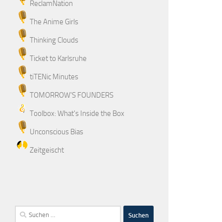
ReclamNation
The Anime Girls
Thinking Clouds
Ticket to Karlsruhe
tiTENic Minutes
TOMORROW'S FOUNDERS
Toolbox: What's Inside the Box
Unconscious Bias
Zeitgeischt