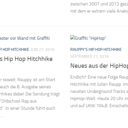
zwischen 2007 und 2013 geca
mit dem er extrem viele Anekd
P HOP HITCHHIKE
JUNI 27, 2019
RAUPPY’S HIP HOP HITCHHIKE
SEPTEMBER 27, 2018
s Hip Hop Hitchhike
Neues aus der HipHo
Endlich!! Eine neue Folge Rau
er soweit: Rauppy ist am Start
Hitchhike mit Julian Raupp. Im
 euch die 8. Ausgabe seines
neusten Underground Tracks a
hikes dabei! Die Sendung trägt
HipHop-Welt. Heute 20 Uhr 
“Oldschool Rap aus
und auf UKW 104,8. Einschalt
”. In einer Stunde führt euch
..