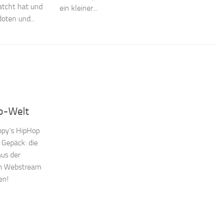
tcht hat und
ein kleiner...
oten und...
p-Welt
ppy’s HipHop
 Gepäck: die
us der
im Webstream
en!