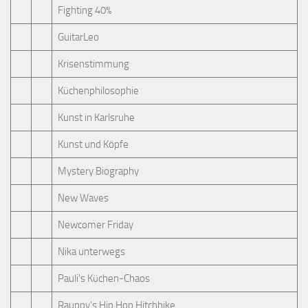
Fighting 40%
GuitarLeo
Krisenstimmung
Küchenphilosophie
Kunst in Karlsruhe
Kunst und Köpfe
Mystery Biography
New Waves
Newcomer Friday
Nika unterwegs
Pauli's Küchen-Chaos
Rauppy’s Hip Hop Hitchhike