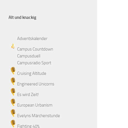
Alt und knackig
Adventskalender
Campus Countdown
Campusduell
Campusradio Sport
Cruising Altitude
Engineered Unicorns
Es wird Zeit!
European Urbanism
Evelyns Märchenstunde
Fighting 40%