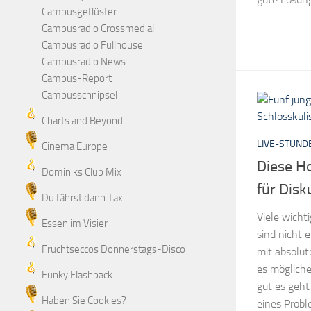
Campusgeflüster
Campusradio Crossmedial
Campusradio Fullhouse
Campusradio News
Campus-Report
Campusschnipsel
Charts and Beyond
LIVE-STUND
Cinema Europe
Diese H
Dominiks Club Mix
für Disk
Du fährst dann Taxi
Viele wicht
Essen im Visier
sind nicht e
Fruchtseccos Donnerstags-Disco
mit absolut
es mögliche
Funky Flashback
gut es geh
Haben Sie Cookies?
eines Proble