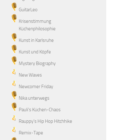
GuitarLeo
Krisenstimmung
Küchenphilosophie
Kunst in Karlsruhe
Kunst und Köpfe
Mystery Biography
New Waves
Newcomer Friday
Nika unterwegs
Pauli's Küchen-Chaos
Rauppy’s Hip Hop Hitchhike
Remix-Tape