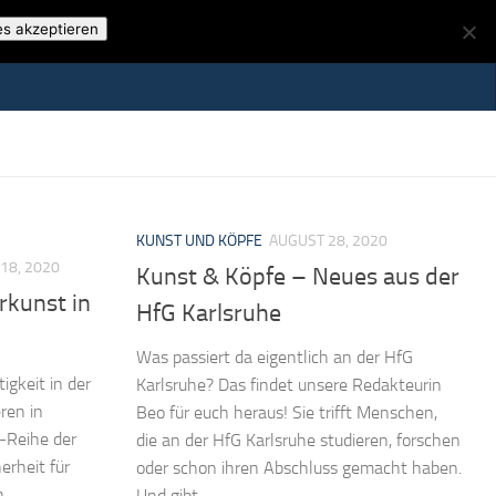
es akzeptieren
KUNST UND KÖPFE
AUGUST 28, 2020
18, 2020
Kunst & Köpfe – Neues aus der
rkunst in
HfG Karlsruhe
Was passiert da eigentlich an der HfG
igkeit in der
Karlsruhe? Das findet unsere Redakteurin
ren in
Beo für euch heraus! Sie trifft Menschen,
-Reihe der
die an der HfG Karlsruhe studieren, forschen
erheit für
oder schon ihren Abschluss gemacht haben.
h
Und gibt...