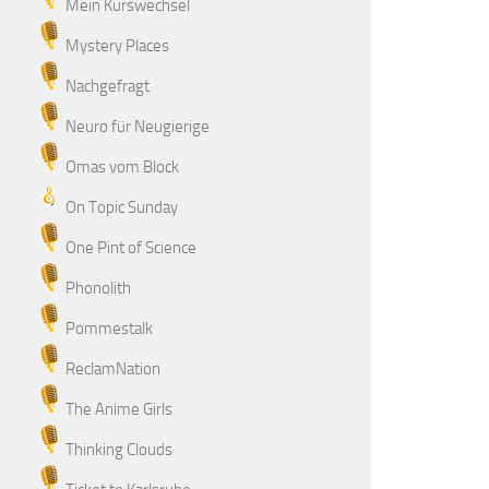
Mein Kurswechsel
Mystery Places
Nachgefragt
Neuro für Neugierige
Omas vom Block
On Topic Sunday
One Pint of Science
Phonolith
Pommestalk
ReclamNation
The Anime Girls
Thinking Clouds