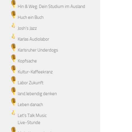
Hin & Weg: Dein Studium im Ausland
Huch ein Buch
Josh's Jazz
Karlas Audiolabor
Karlsruher Underdogs
Kopfsache
Kultur-Kaffeekranz
Labor Zukunft
land.lebendig denken
Leben danach
Let's Talk Music
Live-Stunde