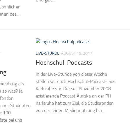
wöhnlichen
nen des...
7
LIVE-STUNDE
AUGUST 19, 2017
Hochschul-Podcasts
ng
In der Live-Stunde von dieser Woche
stellen wir euch Hochschul-Podcasts aus
beratung als
Karlsruhe vor. Der seit November 2008
 so was? Ja,
existierende Podcast Auriska an der PH
eifenden
Karlsruhe hat zum Ziel, die Studierenden
ruher Studenten
von der reinen Mediennutzung hin...
er 100
Gäste bei uns