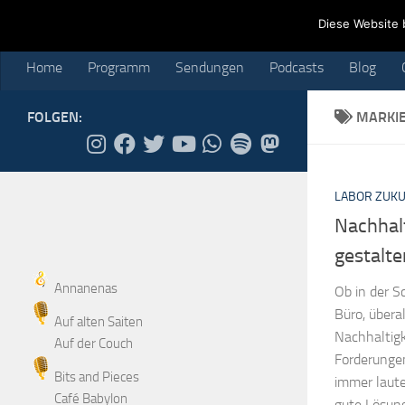
Home
Programm
Sendungen
Podcasts
Blog
Cr
Diese Website 
Skip to content
Home
Programm
Sendungen
Podcasts
Blog
FOLGEN:
MARKI
LABOR ZUK
Nachhal
gestalte
Annanenas
Ob in der S
Büro, übera
Auf alten Saiten
Nachhaltigk
Auf der Couch
Forderunge
Bits and Pieces
immer laute
Café Babylon
gute Lösunge