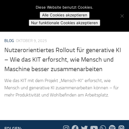
Campusradio Karlsruhe
Diese Website benutzt Cookies.
Skip to content
Alle Cookies akzeptieren
MARKIERT:
HUMAN IN THE LOOP
Nur funktionale Cookies akzeptieren
BLOG
OKTOBER 9, 2025
Nutzerorientiertes Rollout für generative KI
– Wie das KIT erforscht, wie Mensch und
Maschine besser zusammenarbeiten
Wie das KIT mit dem Projekt „Mensch-KI“ erforscht, wie
Mensch und generative KI zusammenarbeiten können – für
mehr Produktivität und Wohlbefinden am Arbeitsplatz.
FOLGEN: