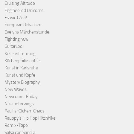
Cruising Altitude
Engineered Unicorns
Es wird Zeit!
European Urbanism
Evelyns Märchenstunde
Fighting 40%
GuitarLeo
Krisenstimmung
Küchenphilosophie
Kunst in Karlsruhe
Kunst und Köpfe
Mystery Biography
New Waves
Newcomer Friday
Nika unterwegs
Pauli's Küchen-Chaos
Rauppy’s Hip Hop Hitchhike
Remix-Tape
Salsa con Sandra