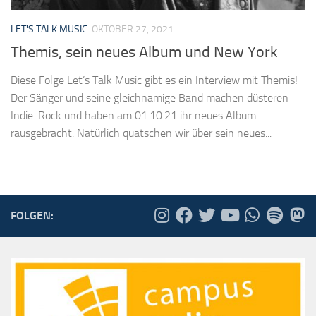
LET'S TALK MUSIC
OKTOBER 27, 2021
Themis, sein neues Album und New York
Diese Folge Let’s Talk Music gibt es ein Interview mit Themis!
Der Sänger und seine gleichnamige Band machen düsteren
Indie-Rock und haben am 01.10.21 ihr neues Album
rausgebracht. Natürlich quatschen wir über sein neues...
FOLGEN: