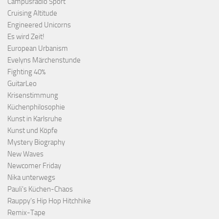
Campusradio Sport
Cruising Altitude
Engineered Unicorns
Es wird Zeit!
European Urbanism
Evelyns Märchenstunde
Fighting 40%
GuitarLeo
Krisenstimmung
Küchenphilosophie
Kunst in Karlsruhe
Kunst und Köpfe
Mystery Biography
New Waves
Newcomer Friday
Nika unterwegs
Pauli's Küchen-Chaos
Rauppy’s Hip Hop Hitchhike
Remix-Tape