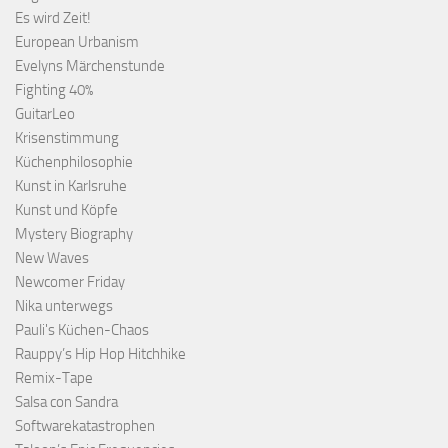
Es wird Zeit!
European Urbanism
Evelyns Märchenstunde
Fighting 40%
GuitarLeo
Krisenstimmung
Küchenphilosophie
Kunst in Karlsruhe
Kunst und Köpfe
Mystery Biography
New Waves
Newcomer Friday
Nika unterwegs
Pauli's Küchen-Chaos
Rauppy’s Hip Hop Hitchhike
Remix-Tape
Salsa con Sandra
Softwarekatastrophen