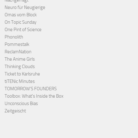
Nachgefragt
Neuro für Neugierige
Omas vom Block
On Topic Sunday
One Pint of Science
Phonolith
Pommestalk
ReclamNation
The Anime Girls
Thinking Clouds
Ticket to Karlsruhe
tiTENic Minutes
TOMORROW'S FOUNDERS
Toolbox: What's Inside the Box
Unconscious Bias
Zeitgeischt