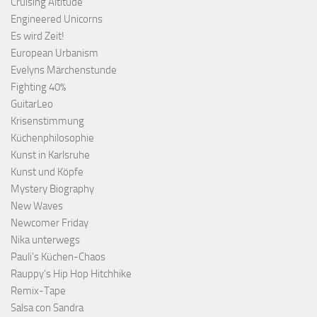
Cruising Altitude
Engineered Unicorns
Es wird Zeit!
European Urbanism
Evelyns Märchenstunde
Fighting 40%
GuitarLeo
Krisenstimmung
Küchenphilosophie
Kunst in Karlsruhe
Kunst und Köpfe
Mystery Biography
New Waves
Newcomer Friday
Nika unterwegs
Pauli's Küchen-Chaos
Rauppy’s Hip Hop Hitchhike
Remix-Tape
Salsa con Sandra