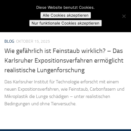
Campusradio Karlsruhe
Diese Website benutzt Cookies.
Skip to content
Alle Cookies akzeptieren
MARKIERT:
KIT UMWELTFORSCHUNG
Nur funktionale Cookies akzeptieren
BLOG
OKTOBER 15, 2025
Wie gefährlich ist Feinstaub wirklich? – Das
Karlsruher Expositionsverfahren ermöglicht
realistische Lungenforschung
Das Karlsruher Institut für Technologie erforscht mit einem
neuen Expositionsverfahren, wie Feinstaub, Carbonfasern und
Mikroplastik die Lunge schädigen – unter realistischen
Bedingungen und ohne Tierversuche.