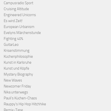
Campusradio Sport
Cruising Altitude
Engineered Unicorns
Es wird Zeit!
European Urbanism
Evelyns Märchenstunde
Fighting 40%
GuitarLeo
Krisenstimmung
Küchenphilosophie
Kunst in Karlsruhe
Kunst und Köpfe
Mystery Biography
New Waves
Newcomer Friday
Nika unterwegs
Pauli's Küchen-Chaos
Rauppy’s Hip Hop Hitchhike
Remix-Tape