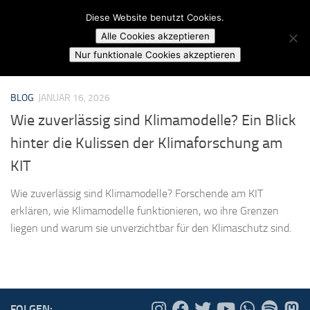
Campusradio Karlsruhe
Diese Website benutzt Cookies.
Skip to content
Alle Cookies akzeptieren
MARKIERT:
KLIMAFORSCHUNG KIT
Nur funktionale Cookies akzeptieren
BLOG
JANUAR 16, 2026
Wie zuverlässig sind Klimamodelle? Ein Blick
hinter die Kulissen der Klimaforschung am
KIT
Wie zuverlässig sind Klimamodelle? Forschende am KIT
erklären, wie Klimamodelle funktionieren, wo ihre Grenzen
liegen und warum sie unverzichtbar für den Klimaschutz sind.
FOLGEN: