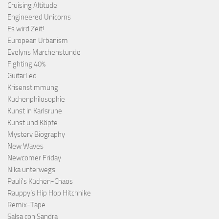
Cruising Altitude
Engineered Unicorns
Es wird Zeit!
European Urbanism
Evelyns Märchenstunde
Fighting 40%
GuitarLeo
Krisenstimmung
Küchenphilosophie
Kunst in Karlsruhe
Kunst und Köpfe
Mystery Biography
New Waves
Newcomer Friday
Nika unterwegs
Pauli's Küchen-Chaos
Rauppy’s Hip Hop Hitchhike
Remix-Tape
Salsa con Sandra