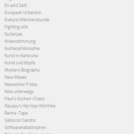
Es wird Zeit!
European Urbanism
Evelyns Märchenstunde
Fighting 40%
GuitarLeo
Krisenstimmung
Küchenphilosophie
Kunst in Karlsruhe
Kunst und Köpfe
Mystery Biography
New Waves
Newcomer Friday
Nika unterwegs
Pauli's Küchen-Chaos
Rauppy’s Hip Hop Hitchhike
Remix-Tape
Salsa con Sandra
Softwarekatastrophen