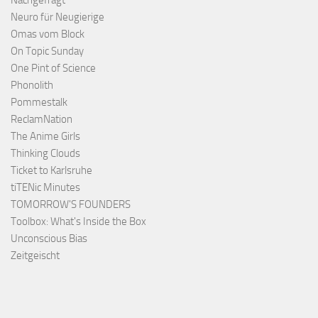
Nachgefragt
Neuro für Neugierige
Omas vom Block
On Topic Sunday
One Pint of Science
Phonolith
Pommestalk
ReclamNation
The Anime Girls
Thinking Clouds
Ticket to Karlsruhe
tiTENic Minutes
TOMORROW'S FOUNDERS
Toolbox: What's Inside the Box
Unconscious Bias
Zeitgeischt