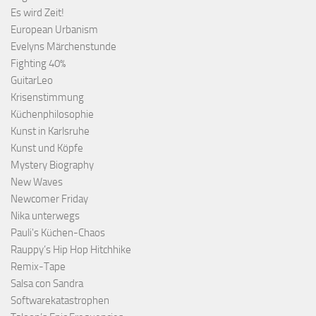
Es wird Zeit!
European Urbanism
Evelyns Märchenstunde
Fighting 40%
GuitarLeo
Krisenstimmung
Küchenphilosophie
Kunst in Karlsruhe
Kunst und Köpfe
Mystery Biography
New Waves
Newcomer Friday
Nika unterwegs
Pauli's Küchen-Chaos
Rauppy’s Hip Hop Hitchhike
Remix-Tape
Salsa con Sandra
Softwarekatastrophen