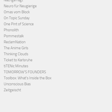
Nachgefragt
Neuro für Neugierige
Omas vom Block
On Topic Sunday
One Pint of Science
Phonolith
Pommestalk
ReclamNation
The Anime Girls
Thinking Clouds
Ticket to Karlsruhe
tiTENic Minutes
TOMORROW'S FOUNDERS
Toolbox: What's Inside the Box
Unconscious Bias
Zeitgeischt