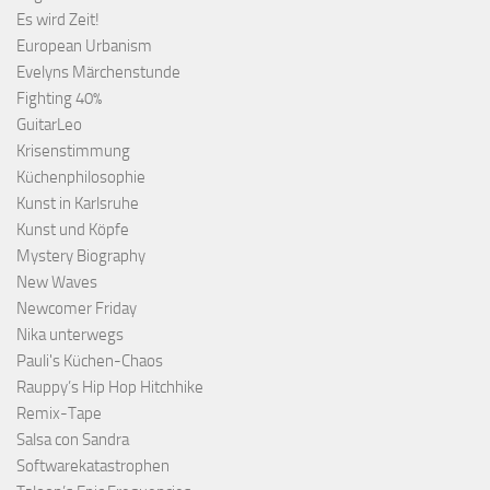
Es wird Zeit!
European Urbanism
Evelyns Märchenstunde
Fighting 40%
GuitarLeo
Krisenstimmung
Küchenphilosophie
Kunst in Karlsruhe
Kunst und Köpfe
Mystery Biography
New Waves
Newcomer Friday
Nika unterwegs
Pauli's Küchen-Chaos
Rauppy’s Hip Hop Hitchhike
Remix-Tape
Salsa con Sandra
Softwarekatastrophen