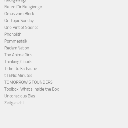
Nachgefragt
Neuro für Neugierige
Omas vom Block
On Topic Sunday
One Pint of Science
Phonolith
Pommestalk
ReclamNation
The Anime Girls
Thinking Clouds
Ticket to Karlsruhe
tiTENic Minutes
TOMORROW'S FOUNDERS
Toolbox: What's Inside the Box
Unconscious Bias
Zeitgeischt