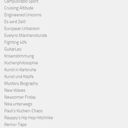
Campusradio Sport
Cruising Altitude
Engineered Unicorns
Es wird Zeit!
European Urbanism
Evelyns Märchenstunde
Fighting 40%
GuitarLeo
Krisenstimmung
Küchenphilosophie
Kunst in Karlsruhe
Kunst und Köpfe
Mystery Biography
New Waves
Newcomer Friday
Nika unterwegs
Pauli's Küchen-Chaos
Rauppy’s Hip Hop Hitchhike
Remix-Tape