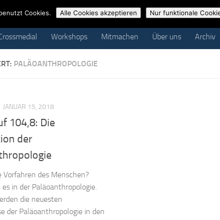
ossmedial
Workshops
Mitmachen
Über uns
Archiv
benutzt Cookies.
Alle Cookies akzeptieren
Nur funktionale Cooki
Crossmedial
Workshops
Mitmachen
Über uns
Archiv
ERT:
PALÄOANTHROPOLOGIE
JANUAR 15, 2018
f 104,8: Die
ion der
thropologie
ie Vorfahren des Menschen?
es in der Paläoanthropologie.
erden die neuesten
e der Paläoanthropologie in den