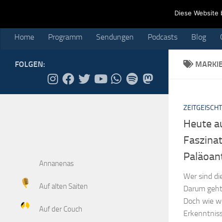
Home
Programm
Sendungen
Podcasts
Blog
Cr
Diese Website 
Skip to content
Home
Programm
Sendungen
Podcasts
Blog
FOLGEN:
MARKI
ZEITGEISCHT
Heute au
Faszinat
Paläoan
Annanenas
Wer sind d
Auf alten Saiten
Darum geht 
Doch wie w
Auf der Couch
Erkenntniss