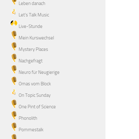
Leben danach
Let's Talk Music
Live-Stunde
Mein Kurswechsel
Mystery Places
Nachgefragt
Neuro für Neugierige
Omas vom Block
On Topic Sunday
One Pint of Science
Phonolith
Pommestalk