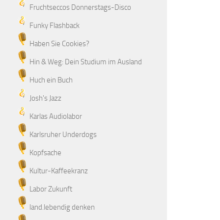
Fruchtseccos Donnerstags-Disco
Funky Flashback
Haben Sie Cookies?
Hin & Weg: Dein Studium im Ausland
Huch ein Buch
Josh's Jazz
Karlas Audiolabor
Karlsruher Underdogs
Kopfsache
Kultur-Kaffeekranz
Labor Zukunft
land.lebendig denken