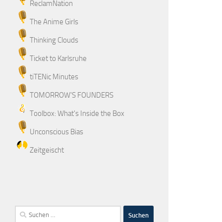
ReclamNation
The Anime Girls
Thinking Clouds
Ticket to Karlsruhe
tiTENic Minutes
TOMORROW'S FOUNDERS
Toolbox: What's Inside the Box
Unconscious Bias
Zeitgeischt