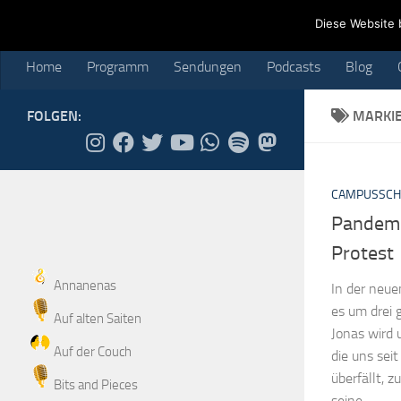
Home
Programm
Sendungen
Podcasts
Blog
Cr
Diese Website 
Skip to content
Home
Programm
Sendungen
Podcasts
Blog
FOLGEN:
MARKI
CAMPUSSCH
Pandemi
Protest
Annanenas
In der neu
es um drei 
Auf alten Saiten
Jonas wird 
Auf der Couch
die uns sei
überfällt, z
Bits and Pieces
seine...