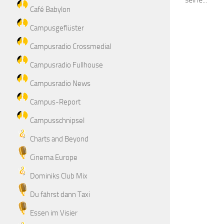
Café Babylon
Campusgeflüster
Campusradio Crossmedial
Campusradio Fullhouse
Campusradio News
Campus-Report
Campusschnipsel
Charts and Beyond
Cinema Europe
Dominiks Club Mix
Du fährst dann Taxi
Essen im Visier