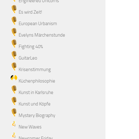
Engineered Unicorns
Es wird Zeit!
European Urbanism
Evelyns Märchenstunde
Fighting 40%
GuitarLeo
Krisenstimmung
Küchenphilosophie
Kunst in Karlsruhe
Kunst und Köpfe
Mystery Biography
New Waves
Newcomer Friday