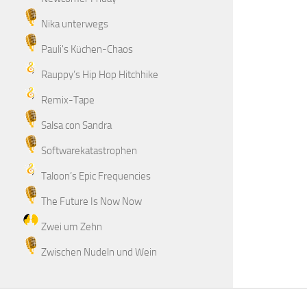
Nika unterwegs
Pauli's Küchen-Chaos
Rauppy’s Hip Hop Hitchhike
Remix-Tape
Salsa con Sandra
Softwarekatastrophen
Taloon’s Epic Frequencies
The Future Is Now Now
Zwei um Zehn
Zwischen Nudeln und Wein