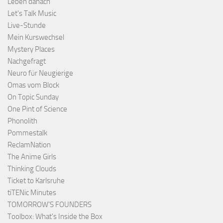
Leben danach
Let's Talk Music
Live-Stunde
Mein Kurswechsel
Mystery Places
Nachgefragt
Neuro für Neugierige
Omas vom Block
On Topic Sunday
One Pint of Science
Phonolith
Pommestalk
ReclamNation
The Anime Girls
Thinking Clouds
Ticket to Karlsruhe
tiTENic Minutes
TOMORROW'S FOUNDERS
Toolbox: What's Inside the Box