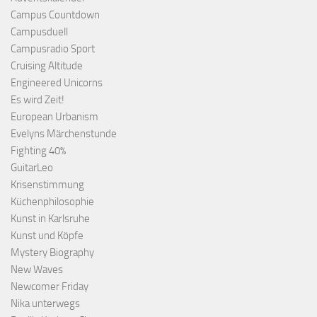
Campus Countdown
Campusduell
Campusradio Sport
Cruising Altitude
Engineered Unicorns
Es wird Zeit!
European Urbanism
Evelyns Märchenstunde
Fighting 40%
GuitarLeo
Krisenstimmung
Küchenphilosophie
Kunst in Karlsruhe
Kunst und Köpfe
Mystery Biography
New Waves
Newcomer Friday
Nika unterwegs