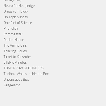
Nachgefragt
Neuro für Neugierige
Omas vom Block
On Topic Sunday
One Pint of Science
Phonolith
Pommestalk
ReclamNation
The Anime Girls
Thinking Clouds
Ticket to Karlsruhe
tiTENic Minutes
TOMORROW'S FOUNDERS
Toolbox: What's Inside the Box
Unconscious Bias
Zeitgeischt