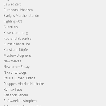
Es wird Zeit!
European Urbanism
Evelyns Märchenstunde
Fighting 40%
GuitarLeo
Krisenstimmung
Küchenphilosophie
Kunst in Karlsruhe
Kunst und Köpfe
Mystery Biography
New Waves
Newcomer Friday
Nika unterwegs
Pauli's Küchen-Chaos
Rauppy’s Hip Hop Hitchhike
Remix-Tape
Salsa con Sandra
Softwarekatastrophen