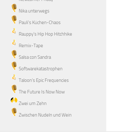
Nika unterwegs
Pauli's Küchen-Chaos
Rauppy’s Hip Hop Hitchhike
Remix-Tape
Salsa con Sandra
Softwarekatastrophen
Taloon’s Epic Frequencies
The Future Is Now Now
Zwei um Zehn
Zwischen Nudeln und Wein