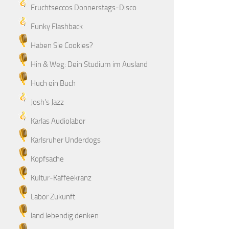
Fruchtseccos Donnerstags-Disco
Funky Flashback
Haben Sie Cookies?
Hin & Weg: Dein Studium im Ausland
Huch ein Buch
Josh's Jazz
Karlas Audiolabor
Karlsruher Underdogs
Kopfsache
Kultur-Kaffeekranz
Labor Zukunft
land.lebendig denken