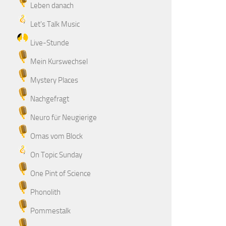
Leben danach
Let's Talk Music
Live-Stunde
Mein Kurswechsel
Mystery Places
Nachgefragt
Neuro für Neugierige
Omas vom Block
On Topic Sunday
One Pint of Science
Phonolith
Pommestalk