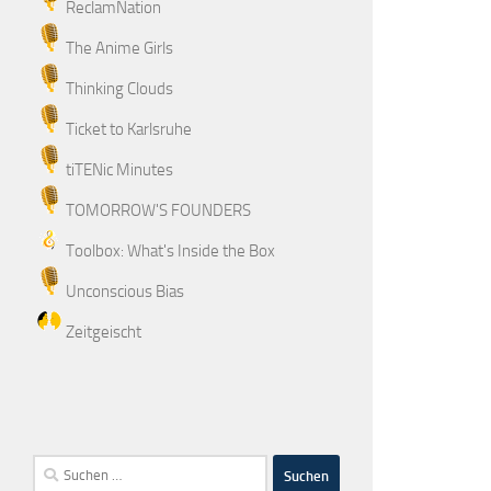
ReclamNation
The Anime Girls
Thinking Clouds
Ticket to Karlsruhe
tiTENic Minutes
TOMORROW'S FOUNDERS
Toolbox: What's Inside the Box
Unconscious Bias
Zeitgeischt