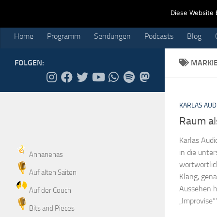
Home
Programm
Sendungen
Podcasts
Blog
Cr
Diese Website 
Skip to content
Home
Programm
Sendungen
Podcasts
Blog
FOLGEN:
MARKI
KARLAS AUD
Raum al
Karlas Audi
in die unte
Annanenas
wortwörtlic
Auf alten Saiten
Klang, gena
Aussehen ha
Auf der Couch
„Improvise““.
Bits and Pieces