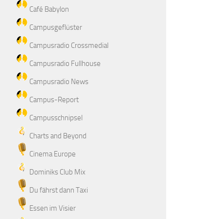
Café Babylon
Campusgeflüster
Campusradio Crossmedial
Campusradio Fullhouse
Campusradio News
Campus-Report
Campusschnipsel
Charts and Beyond
Cinema Europe
Dominiks Club Mix
Du fährst dann Taxi
Essen im Visier