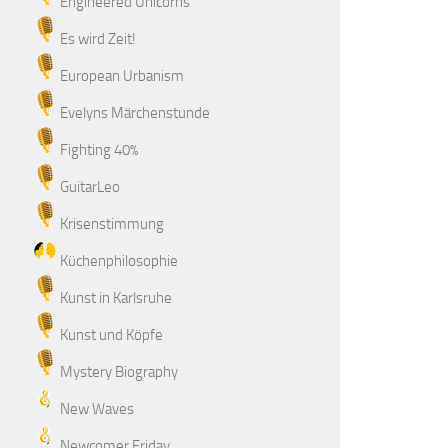
Engineered Unicorns
Es wird Zeit!
European Urbanism
Evelyns Märchenstunde
Fighting 40%
GuitarLeo
Krisenstimmung
Küchenphilosophie
Kunst in Karlsruhe
Kunst und Köpfe
Mystery Biography
New Waves
Newcomer Friday