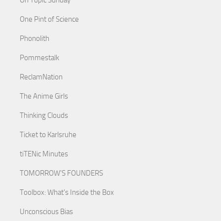
On Topic Sunday
One Pint of Science
Phonolith
Pommestalk
ReclamNation
The Anime Girls
Thinking Clouds
Ticket to Karlsruhe
tiTENic Minutes
TOMORROW'S FOUNDERS
Toolbox: What's Inside the Box
Unconscious Bias