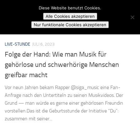
Campusradio Karlsruhe
Diese Website benutzt Cookies.
Skip to content
Alle Cookies akzeptieren
MARKIERT:
SCHWERHÖRIG
Nur funktionale Cookies akzeptieren
LIVE-STUNDE
JULI 6, 2023
Folge der Hand: Wie man Musik für
gehörlose und schwerhörige Menschen
greifbar macht
Vor neun Jahren bekam Rapper @siga_music eine Fan-
Anfrage nach den Untertiteln zu seinen Musikvideos. Der
Grund — man würde es gerne einer gehörlosen Freundin
vorstellen.Das ist die Geburtsstunde der Initiative “Du”:
zusammen mit seiner...