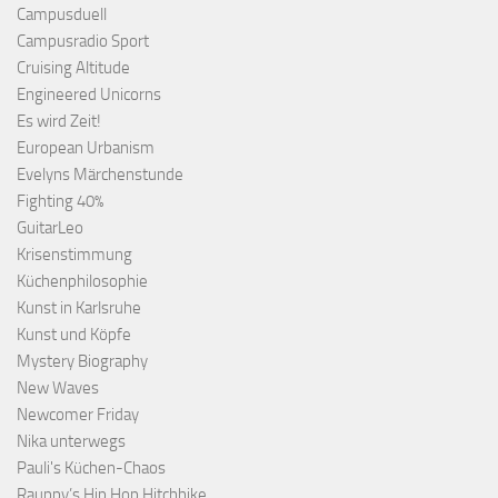
Campusduell
Campusradio Sport
Cruising Altitude
Engineered Unicorns
Es wird Zeit!
European Urbanism
Evelyns Märchenstunde
Fighting 40%
GuitarLeo
Krisenstimmung
Küchenphilosophie
Kunst in Karlsruhe
Kunst und Köpfe
Mystery Biography
New Waves
Newcomer Friday
Nika unterwegs
Pauli's Küchen-Chaos
Rauppy’s Hip Hop Hitchhike