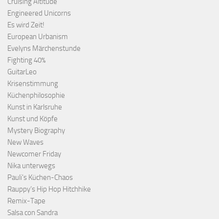
Cruising Altitude
Engineered Unicorns
Es wird Zeit!
European Urbanism
Evelyns Märchenstunde
Fighting 40%
GuitarLeo
Krisenstimmung
Küchenphilosophie
Kunst in Karlsruhe
Kunst und Köpfe
Mystery Biography
New Waves
Newcomer Friday
Nika unterwegs
Pauli's Küchen-Chaos
Rauppy’s Hip Hop Hitchhike
Remix-Tape
Salsa con Sandra