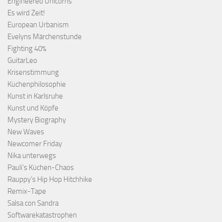
Engineered Unicorns
Es wird Zeit!
European Urbanism
Evelyns Märchenstunde
Fighting 40%
GuitarLeo
Krisenstimmung
Küchenphilosophie
Kunst in Karlsruhe
Kunst und Köpfe
Mystery Biography
New Waves
Newcomer Friday
Nika unterwegs
Pauli's Küchen-Chaos
Rauppy’s Hip Hop Hitchhike
Remix-Tape
Salsa con Sandra
Softwarekatastrophen