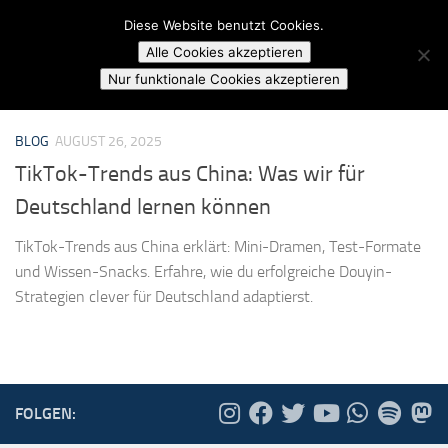
Campusradio Karlsruhe
Diese Website benutzt Cookies.
Skip to content
Alle Cookies akzeptieren
MARKIERT:
SOCIAL MEDIA STRATEGIEN
Nur funktionale Cookies akzeptieren
BLOG
AUGUST 26, 2025
TikTok-Trends aus China: Was wir für
Deutschland lernen können
TikTok-Trends aus China erklärt: Mini-Dramen, Test-Formate
und Wissen-Snacks. Erfahre, wie du erfolgreiche Douyin-
Strategien clever für Deutschland adaptierst.
FOLGEN: