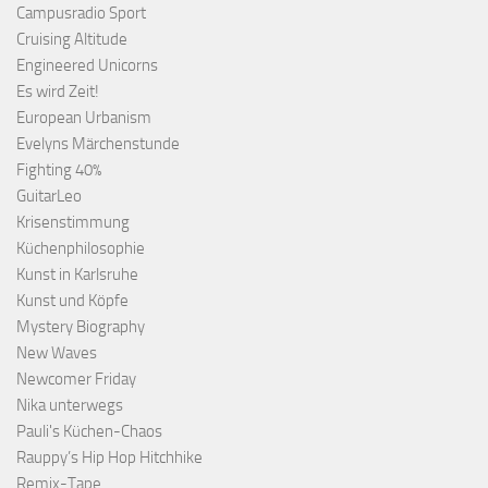
Campusradio Sport
Cruising Altitude
Engineered Unicorns
Es wird Zeit!
European Urbanism
Evelyns Märchenstunde
Fighting 40%
GuitarLeo
Krisenstimmung
Küchenphilosophie
Kunst in Karlsruhe
Kunst und Köpfe
Mystery Biography
New Waves
Newcomer Friday
Nika unterwegs
Pauli's Küchen-Chaos
Rauppy’s Hip Hop Hitchhike
Remix-Tape