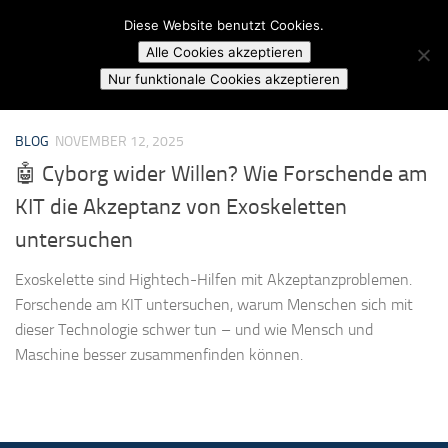
Campusradio Karlsruhe
Diese Website benutzt Cookies.
Skip to content
Alle Cookies akzeptieren
MARKIERT:
SOZIOTECHNISCHE SYSTEME
Nur funktionale Cookies akzeptieren
BLOG
NOVEMBER 12, 2025
🤖 Cyborg wider Willen? Wie Forschende am
KIT die Akzeptanz von Exoskeletten
untersuchen
Exoskelette sind Hightech-Hilfen mit Akzeptanzproblemen.
Forschende am KIT untersuchen, warum Menschen sich mit
dieser Technologie schwer tun – und wie Mensch und
Maschine besser zusammenfinden können.