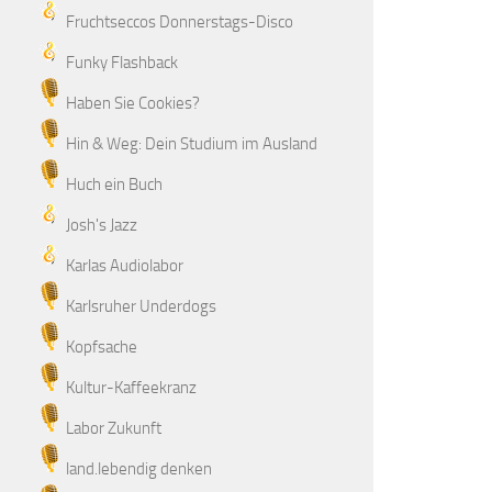
Fruchtseccos Donnerstags-Disco
Funky Flashback
Haben Sie Cookies?
Hin & Weg: Dein Studium im Ausland
Huch ein Buch
Josh's Jazz
Karlas Audiolabor
Karlsruher Underdogs
Kopfsache
Kultur-Kaffeekranz
Labor Zukunft
land.lebendig denken