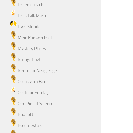
Leben danach
Let's Talk Music
Live-Stunde
Mein Kurswechsel
Mystery Places
Nachgefragt
Neuro für Neugierige
Omas vom Block
On Topic Sunday
One Pint of Science
Phonolith
Pommestalk