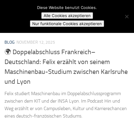
Campusradio Karlsruhe
Diese Website benutzt Cookies.
Skip to content
Alle Cookies akzeptieren
MARKIERT:
STUDIUM KARLSRUHE LYON
Nur funktionale Cookies akzeptieren
BLOG
NOVEMBER 12, 2025
🌍 Doppelabschluss Frankreich–
Deutschland: Felix erzählt von seinem
Maschinenbau-Studium zwischen Karlsruhe
und Lyon
Felix studiert Maschinenbau im Doppelabschlussprogramm
zwischen dem KIT und der INSA Lyon. Im Podcast Hin und
Weg erzählt er von Campusleben, Kultur und Karrierechancen
eines deutsch-französischen Studiums.