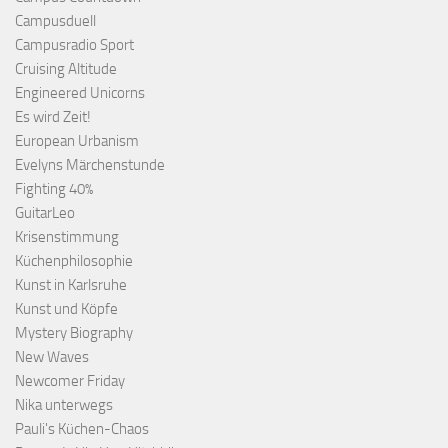
Campusduell
Campusradio Sport
Cruising Altitude
Engineered Unicorns
Es wird Zeit!
European Urbanism
Evelyns Märchenstunde
Fighting 40%
GuitarLeo
Krisenstimmung
Küchenphilosophie
Kunst in Karlsruhe
Kunst und Köpfe
Mystery Biography
New Waves
Newcomer Friday
Nika unterwegs
Pauli's Küchen-Chaos