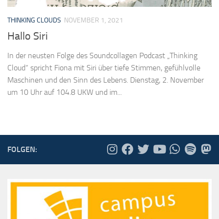
THINKING CLOUDS
NOVEMBER 1, 2021
Hallo Siri
In der neusten Folge des Soundcollagen Podcast „Thinking
Cloud“ spricht Fiona mit Siri über tiefe Stimmen, gefühlvolle
Maschinen und den Sinn des Lebens. Dienstag, 2. November
um 10 Uhr auf 104.8 UKW und im...
FOLGEN: