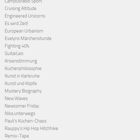
Campusradio Sport
Cruising Altitude
Engineered Unicorns
Es wird Zeit!
European Urbanism
Evelyns Märchenstunde
Fighting 40%
GuitarLeo
Krisenstimmung
Küchenphilosophie
Kunst in Karlsruhe
Kunst und Köpfe
Mystery Biography
New Waves
Newcomer Friday
Nika unterwegs
Pauli's Küchen-Chaos
Rauppy’s Hip Hop Hitchhike
Remix-Tape