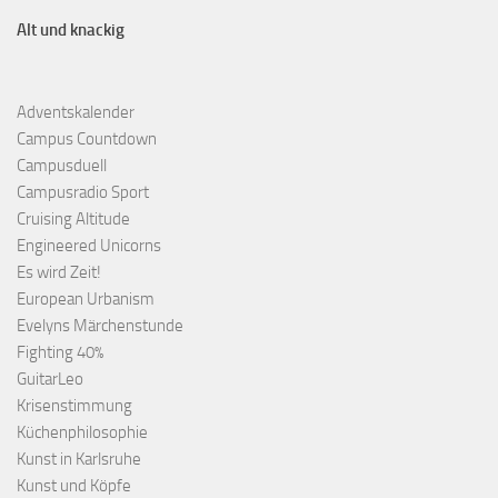
Alt und knackig
Adventskalender
Campus Countdown
Campusduell
Campusradio Sport
Cruising Altitude
Engineered Unicorns
Es wird Zeit!
European Urbanism
Evelyns Märchenstunde
Fighting 40%
GuitarLeo
Krisenstimmung
Küchenphilosophie
Kunst in Karlsruhe
Kunst und Köpfe