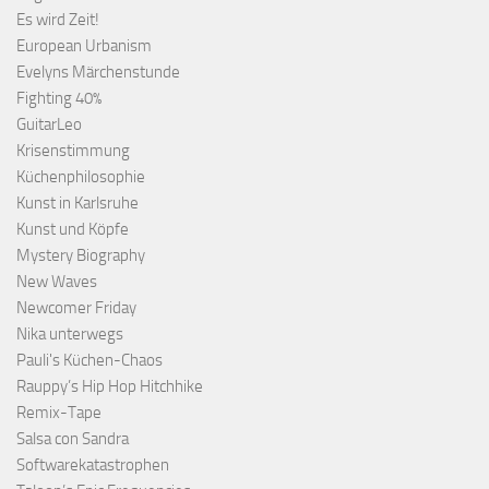
Es wird Zeit!
European Urbanism
Evelyns Märchenstunde
Fighting 40%
GuitarLeo
Krisenstimmung
Küchenphilosophie
Kunst in Karlsruhe
Kunst und Köpfe
Mystery Biography
New Waves
Newcomer Friday
Nika unterwegs
Pauli's Küchen-Chaos
Rauppy’s Hip Hop Hitchhike
Remix-Tape
Salsa con Sandra
Softwarekatastrophen