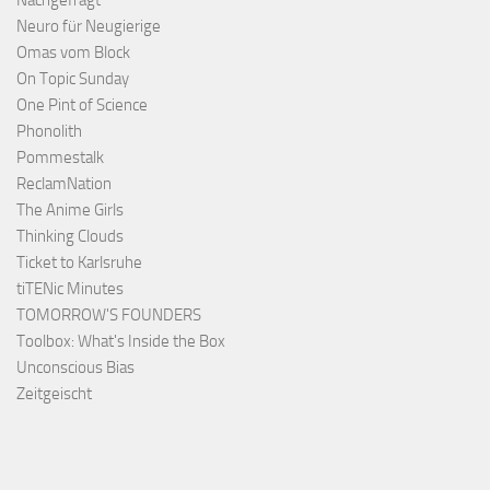
Nachgefragt
Neuro für Neugierige
Omas vom Block
On Topic Sunday
One Pint of Science
Phonolith
Pommestalk
ReclamNation
The Anime Girls
Thinking Clouds
Ticket to Karlsruhe
tiTENic Minutes
TOMORROW'S FOUNDERS
Toolbox: What's Inside the Box
Unconscious Bias
Zeitgeischt