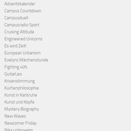
Adventskalender
Campus Countdown
Campusduell
Campusradio Sport
Cruising Altitude
Engineered Unicorns
Es wird Zeit!
European Urbanism
Evelyns Märchenstunde
Fighting 40%
GuitarLeo
Krisenstimmung
Küchenphilosophie
Kunst in Karlsruhe
Kunst und Köpfe
Mystery Biography
New Waves
Newcomer Friday
Nika unterwegs