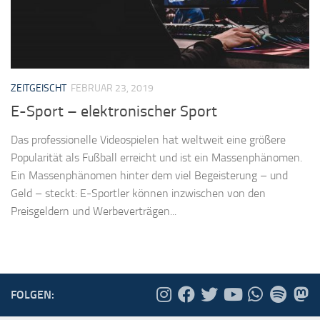
ZEITGEISCHT
FEBRUAR 23, 2019
E-Sport – elektronischer Sport
Das professionelle Videospielen hat weltweit eine größere
Popularität als Fußball erreicht und ist ein Massenphänomen.
Ein Massenphänomen hinter dem viel Begeisterung – und
Geld – steckt: E-Sportler können inzwischen von den
Preisgeldern und Werbeverträgen...
FOLGEN: