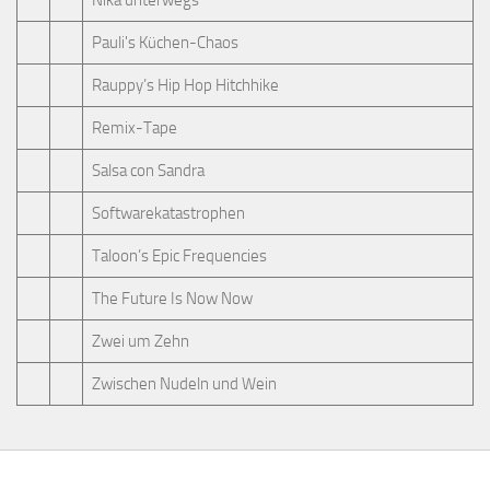
Nika unterwegs
Pauli's Küchen-Chaos
Rauppy’s Hip Hop Hitchhike
Remix-Tape
Salsa con Sandra
Softwarekatastrophen
Taloon’s Epic Frequencies
The Future Is Now Now
Zwei um Zehn
Zwischen Nudeln und Wein