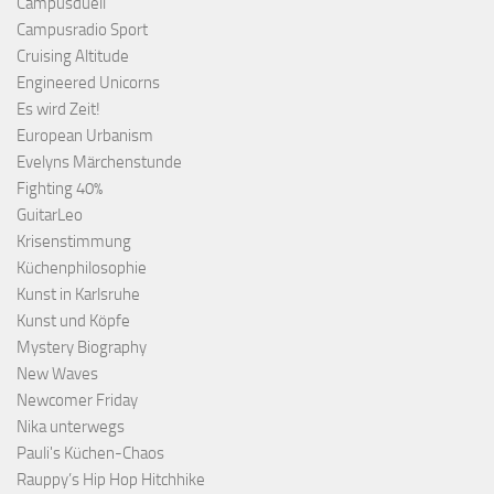
Campusduell
Campusradio Sport
Cruising Altitude
Engineered Unicorns
Es wird Zeit!
European Urbanism
Evelyns Märchenstunde
Fighting 40%
GuitarLeo
Krisenstimmung
Küchenphilosophie
Kunst in Karlsruhe
Kunst und Köpfe
Mystery Biography
New Waves
Newcomer Friday
Nika unterwegs
Pauli's Küchen-Chaos
Rauppy’s Hip Hop Hitchhike