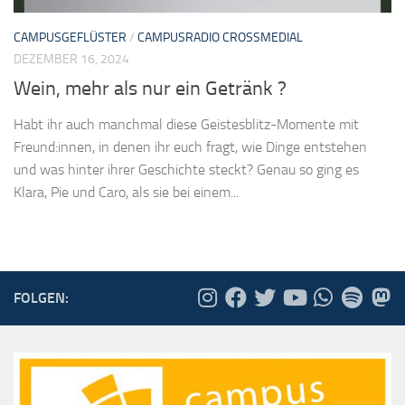
CAMPUSGEFLÜSTER
/
CAMPUSRADIO CROSSMEDIAL
DEZEMBER 16, 2024
Wein, mehr als nur ein Getränk ?
Habt ihr auch manchmal diese Geistesblitz-Momente mit
Freund:innen, in denen ihr euch fragt, wie Dinge entstehen
und was hinter ihrer Geschichte steckt? Genau so ging es
Klara, Pie und Caro, als sie bei einem...
FOLGEN: