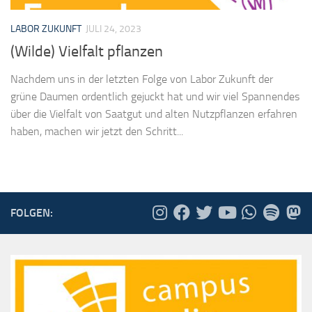
LABOR ZUKUNFT
JULI 24, 2023
(Wilde) Vielfalt pflanzen
Nachdem uns in der letzten Folge von Labor Zukunft der
grüne Daumen ordentlich gejuckt hat und wir viel Spannendes
über die Vielfalt von Saatgut und alten Nutzpflanzen erfahren
haben, machen wir jetzt den Schritt...
FOLGEN: