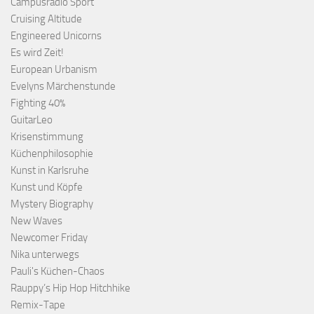
Campusradio Sport
Cruising Altitude
Engineered Unicorns
Es wird Zeit!
European Urbanism
Evelyns Märchenstunde
Fighting 40%
GuitarLeo
Krisenstimmung
Küchenphilosophie
Kunst in Karlsruhe
Kunst und Köpfe
Mystery Biography
New Waves
Newcomer Friday
Nika unterwegs
Pauli's Küchen-Chaos
Rauppy’s Hip Hop Hitchhike
Remix-Tape