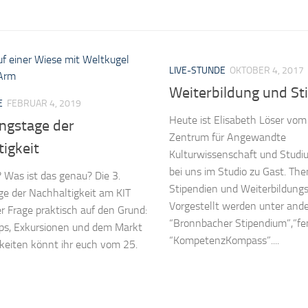
LIVE-STUNDE
OKTOBER 4, 2017
Weiterbildung und St
E
FEBRUAR 4, 2019
Heute ist Elisabeth Löser vom
ingstage der
Zentrum für Angewandte
igkeit
Kulturwissenschaft und Studiu
bei uns im Studio zu Gast. Th
 Was ist das genau? Die 3.
Stipendien und Weiterbildung
ge der Nachhaltigkeit am KIT
Vorgestellt werden unter and
r Frage praktisch auf den Grund:
“Bronnbacher Stipendium”,”f
ps, Exkursionen und dem Markt
“KompetenzKompass”....
keiten könnt ihr euch vom 25.