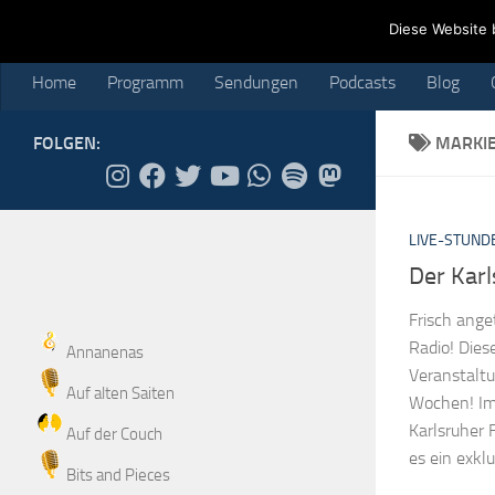
Home
Programm
Sendungen
Podcasts
Blog
Cr
Diese Website 
Skip to content
Home
Programm
Sendungen
Podcasts
Blog
FOLGEN:
MARKI
LIVE-STUND
Der Karl
Frisch ange
Radio! Dies
Annanenas
Veranstaltu
Auf alten Saiten
Wochen! Im 
Karlsruher 
Auf der Couch
es ein exklu
Bits and Pieces