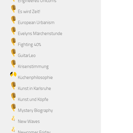
Engineered Unicorns
Es wird Zeit!
European Urbanism
Evelyns Märchenstunde
Fighting 40%
GuitarLeo
Krisenstimmung
Küchenphilosophie
Kunst in Karlsruhe
Kunst und Köpfe
Mystery Biography
New Waves
Newcomer Friday