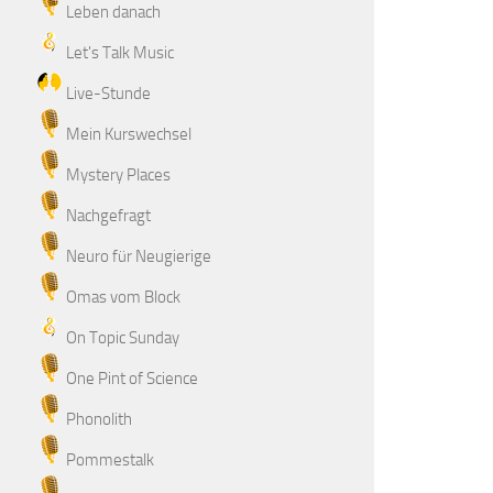
Leben danach
Let's Talk Music
Live-Stunde
Mein Kurswechsel
Mystery Places
Nachgefragt
Neuro für Neugierige
Omas vom Block
On Topic Sunday
One Pint of Science
Phonolith
Pommestalk