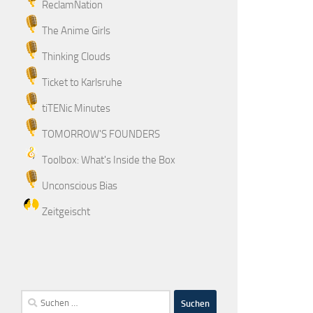
ReclamNation
The Anime Girls
Thinking Clouds
Ticket to Karlsruhe
tiTENic Minutes
TOMORROW'S FOUNDERS
Toolbox: What's Inside the Box
Unconscious Bias
Zeitgeischt