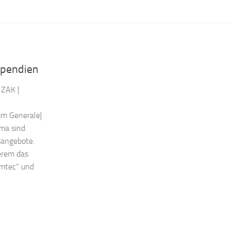
ipendien
 ZAK |
m Generale|​
ema sind
sangebote.
erem das
emtec” und