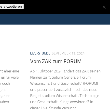
es akzeptieren
4
LIVE-STUNDE
SEPTEMBER 19, 2024
Vom ZAK zum FORUM
ht eher eine
Ab 1. Oktober 2024 ändert das ZAK seinen
 es für viele
Namen zu “Studium Generale. Forum
n doch
Wissenschaft und Gesellschaft” (FORUM)
gen,
und präsentiert zusätzlich noch das neue
gar ein
Begleitstudium Wissenschaft, Technologie
aben...
und Gesellschaft. Klingt verwirrend? In
dieser Live-Stunde versucht...