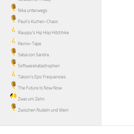
Nika unterwegs
Pauli's Küchen-Chaos
Rauppy’s Hip Hop Hitchhike
Remix-Tape
Salsa con Sandra
Softwarekatastrophen
Taloon’s Epic Frequencies
The Future Is Now Now
Zwei um Zehn
Zwischen Nudeln und Wein