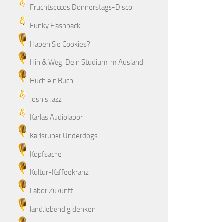
Fruchtseccos Donnerstags-Disco
Funky Flashback
Haben Sie Cookies?
Hin & Weg: Dein Studium im Ausland
Huch ein Buch
Josh's Jazz
Karlas Audiolabor
Karlsruher Underdogs
Kopfsache
Kultur-Kaffeekranz
Labor Zukunft
land.lebendig denken