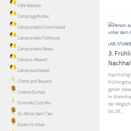
Café Babylon
Campusgeflüster
Campusradio Crossmedial
Campusradio Fullhouse
LIVE-STUND
Campusradio News
3. Frühl
Campus-Report
Nachhalt
Campusschnipsel
Nachhaltig?
Charts and Beyond
Frühlingsta
gehen diese
Cinema Europe
In Worksho
Dominiks Club Mix
der Möglich
bis 28....
Du fährst dann Taxi
Essen im Visier