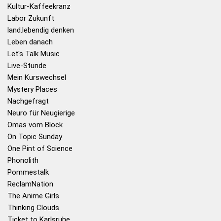
Kultur-Kaffeekranz
Labor Zukunft
land.lebendig denken
Leben danach
Let's Talk Music
Live-Stunde
Mein Kurswechsel
Mystery Places
Nachgefragt
Neuro für Neugierige
Omas vom Block
On Topic Sunday
One Pint of Science
Phonolith
Pommestalk
ReclamNation
The Anime Girls
Thinking Clouds
Ticket to Karlsruhe