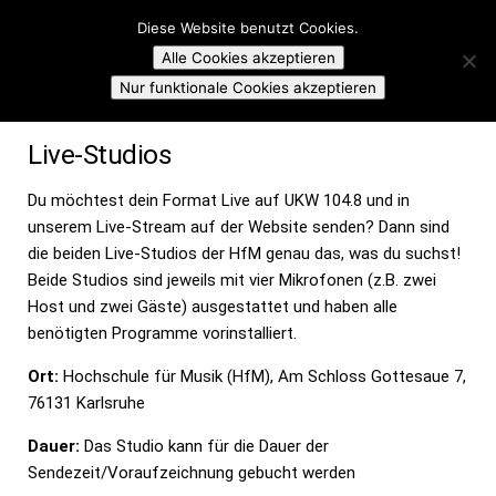
Campusradio Karlsruhe
Diese Website benutzt Cookies.
Skip to content
Alle Cookies akzeptieren
LIVE-STUDIOS
Nur funktionale Cookies akzeptieren
Live-Studios
Du möchtest dein Format Live auf UKW 104.8 und in
unserem Live-Stream auf der Website senden? Dann sind
die beiden Live-Studios der HfM genau das, was du suchst!
Beide Studios sind jeweils mit vier Mikrofonen (z.B. zwei
Host und zwei Gäste) ausgestattet und haben alle
benötigten Programme vorinstalliert.
Ort:
Hochschule für Musik (HfM), Am Schloss Gottesaue 7,
76131 Karlsruhe
Dauer:
Das Studio kann für die Dauer der
Sendezeit/Voraufzeichnung gebucht werden