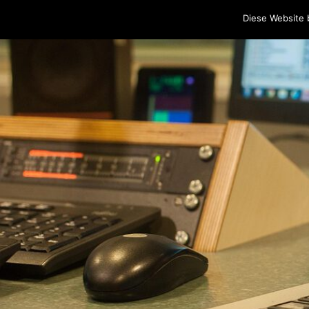
Home
Programm
Sendungen
Podcasts
Blog
Cr
Diese Website 
Skip to content