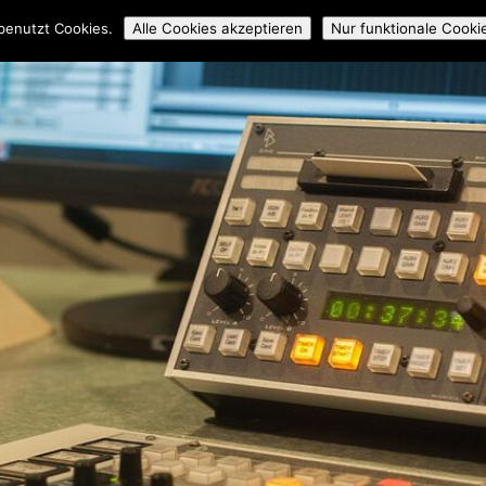
ossmedial
Workshops
Mitmachen
Über uns
Archiv
benutzt Cookies.
Alle Cookies akzeptieren
Nur funktionale Cooki