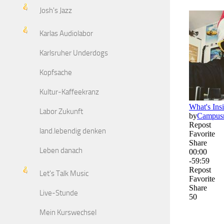
Josh's Jazz
Karlas Audiolabor
Karlsruher Underdogs
Kopfsache
Kultur-Kaffeekranz
Labor Zukunft
land.lebendig denken
Leben danach
Let's Talk Music
Live-Stunde
Mein Kurswechsel