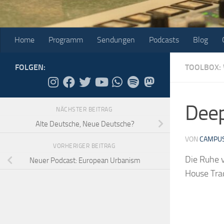
Home
Programm
Sendungen
Podcasts
Blog
FOLGEN:
TOOLBOX: 
Dee
NÄCHSTER BEITRAG
Alte Deutsche, Neue Deutsche?
VON
CAMPUS
VORHERIGER BEITRAG
Die Ruhe v
Neuer Podcast: European Urbanism
House Trac