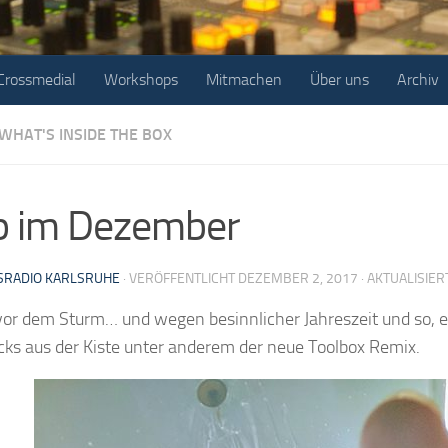
Crossmedial
Workshops
Mitmachen
Über uns
Archiv
WHAT'S INSIDE THE BOX
p im Dezember
RADIO KARLSRUHE
· VERÖFFENTLICHT
DEZEMBER 2, 2017
· AKTUALISIE
or dem Sturm… und wegen besinnlicher Jahreszeit und so, e
ks aus der Kiste unter anderem der neue Toolbox Remix.