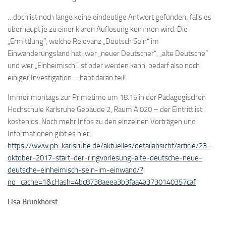
…doch ist noch lange keine eindeutige Antwort gefunden; falls es
überhaupt je zu einer klaren Auflösung kommen wird. Die
„Ermittlung“, welche Relevanz „Deutsch Sein“ im
Einwanderungsland hat; wer „neuer Deutscher“, „alte Deutsche“
und wer „Einheimisch“ ist oder werden kann, bedarf also noch
einiger Investigation – habt daran teil!
Immer montags zur Primetime um 18.15 in der Pädagogischen
Hochschule Karlsruhe Gebäude 2, Raum A.020 – der Eintritt ist
kostenlos. Noch mehr Infos zu den einzelnen Vorträgen und
Informationen gibt es hier:
https://www.ph-karlsruhe.de/aktuelles/detailansicht/article/23-
oktober-2017-start-der-ringvorlesung-alte-deutsche-neue-
deutsche-einheimisch-sein-im-einwand/?
no_cache=1&cHash=4bc8738aeea3b3faa4a3730140357caf
Lisa Brunkhorst