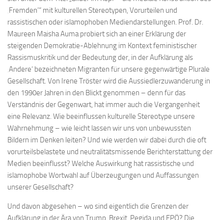
‚Fremden’“ mit kulturellen Stereotypen, Vorurteilen und
rassistischen oder islamophoben Mediendarstellungen. Prof. Dr.
Maureen Maisha Auma probiert sich an einer Erklärung der
steigenden Demokratie-Ablehnung im Kontext feministischer
Rassismuskritik und der Bedeutung der, in der Aufklärung als
‚Andere‘ bezeichneten Migranten für unsere gegenwärtige Plurale
Gesellschaft. Von Irene Tröster wird die Aussiedlerzuwanderung in
den 1990er Jahren in den Blickt genommen – denn für das
Verständnis der Gegenwart, hat immer auch die Vergangenheit
eine Relevanz. Wie beeinflussen kulturelle Stereotype unsere
Wahrnehmung – wie leicht lassen wir uns von unbewussten
Bildern im Denken leiten? Und wie werden wir dabei durch die oft
vorurteilsbelastete und neutralitätsmissende Berichterstattung der
Medien beeinflusst? Welche Auswirkung hat rassistische und
islamophobe Wortwahl auf Überzeugungen und Auffassungen
unserer Gesellschaft?
Und davon abgesehen – wo sind eigentlich die Grenzen der
Aufklärung in der Ära von Trump, Brexit, Pegida und FPÖ? Die