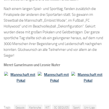
Nach einem langen Spiel- und Sporttag, fanden zusätzlich die
Finalspiele der anderen drei Sportarten statt. So gewann im
Streetball die Mannschaft „Embiist Mode“, im Fußball „FC
Hollywood“ und im Beachvolleyball „Dekonfiguration“. Gekürt
wurden diese mit großen Pokalen und Geldbeträgen. Der ganze
sportliche Tag stellte sich als ein gelungener heraus, auf dem rund
3000 Menschen ihrer Begeisterung und Leidenschaft nachgehen
konnten. Glückwunsch an alle Teilnehmer und vor allem an die
Sieger!
Meret Garvelmann und Leonie Nufer
Tags:
Gequos
Karlsruhe
KIT
SC GEQUOS
Sport
Uni-Liga