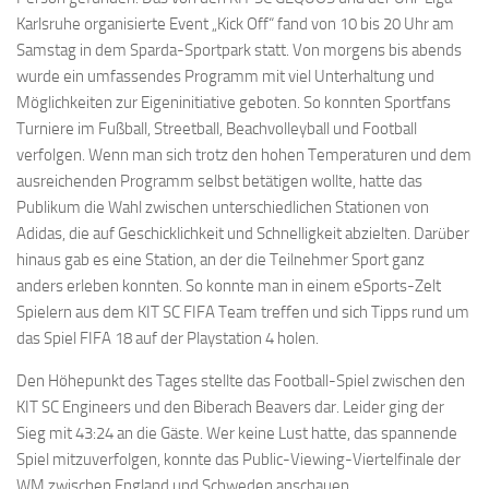
Karlsruhe organisierte Event „Kick Off“ fand von 10 bis 20 Uhr am
Samstag in dem Sparda-Sportpark statt. Von morgens bis abends
wurde ein umfassendes Programm mit viel Unterhaltung und
Möglichkeiten zur Eigeninitiative geboten. So konnten Sportfans
Turniere im Fußball, Streetball, Beachvolleyball und Football
verfolgen. Wenn man sich trotz den hohen Temperaturen und dem
ausreichenden Programm selbst betätigen wollte, hatte das
Publikum die Wahl zwischen unterschiedlichen Stationen von
Adidas, die auf Geschicklichkeit und Schnelligkeit abzielten. Darüber
hinaus gab es eine Station, an der die Teilnehmer Sport ganz
anders erleben konnten. So konnte man in einem eSports-Zelt
Spielern aus dem KIT SC FIFA Team treffen und sich Tipps rund um
das Spiel FIFA 18 auf der Playstation 4 holen.
Den Höhepunkt des Tages stellte das Football-Spiel zwischen den
KIT SC Engineers und den Biberach Beavers dar. Leider ging der
Sieg mit 43:24 an die Gäste. Wer keine Lust hatte, das spannende
Spiel mitzuverfolgen, konnte das Public-Viewing-Viertelfinale der
WM zwischen England und Schweden anschauen.