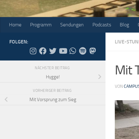
Home
Programm
Sendungen
Podcasts
Blog
FOLGEN:
LIVE-STUN
Mit 
NÄCHSTER BEITRAG
Hygge!
VON
CAMPUS
VORHERIGER BEITRAG
Mit Vorsprung zum Sieg