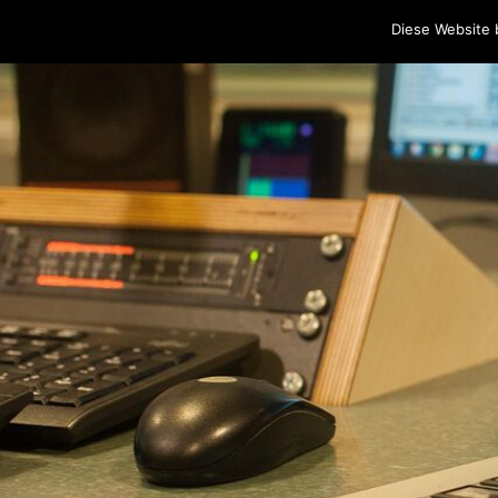
Home
Programm
Sendungen
Podcasts
Blog
Cr
Diese Website 
Skip to content