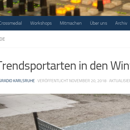
Crossmedial
Workshops
Mitmachen
Über uns
Archiv
DE
Trendsportarten in den Win
RADIO KARLSRUHE
· VERÖFFENTLICHT
NOVEMBER 20, 2018
· AKTUALISI