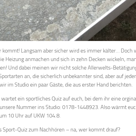
r kommt! Langsam aber sicher wird es immer kälter… Doch
 die Heizung anmachen und sich in zehn Decken wickeln, ma
en! Und dabei meinen wir nicht solche Allerwelts-Betätigun
Sportarten an, die sicherlich unbekannter sind, aber auf jede
ir im Studio ein paar Gäste, die aus erster Hand berichten.
artet ein sportliches Quiz auf euch, bei dem ihr eine orgi
unsere Nummer ins Studio: 0178-1448923. Also wärmt euch
um 10 Uhr auf UKW 104.8.
das Sport-Quiz zum Nachhören – na, wer kommt drauf?