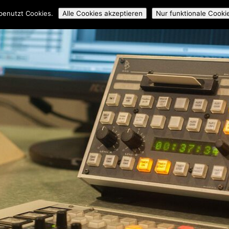
ossmedial
Workshops
Mitmachen
Über uns
Archiv
benutzt Cookies.
Alle Cookies akzeptieren
Nur funktionale Cooki